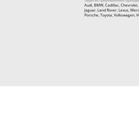
Зарегистрированные брэнды
Audi
,
BMW
,
Cadillac
,
Chevrolet
Jaguar
,
Land Rover
,
Lexus
,
Merc
Porsche
,
Toyota
,
Volkswagen
,
V
© 2026,
Cartuning999.RU,
Автозапчасти и аксессуары для ку
тюнинга
Любое использование информации с данн
только с согласия правообладателя. На 