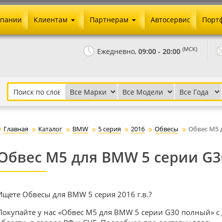
мпании
Клиентам
Партнерам
Автосервис
Порт
Оплата и доставка
Юридические реквизиты
(МСК)
Ежедневно,
09:00 - 20:00
Гарантии и возврат
Сотрудничество и опт
Как сделать заказ
Агентское вознаграждение
Установка на авто
Скачать прайс
Бонусная программа
Реклама
Главная
Каталог
BMW
5 серия
2016
Обвесы
Обвес M5 
Письмо директору
Обвес M5 для BMW 5 серии G
Ищете Обвесы для BMW 5 серия 2016 г.в.?
Покупайте у нас «Обвес M5 для BMW 5 серии G30 полный» с