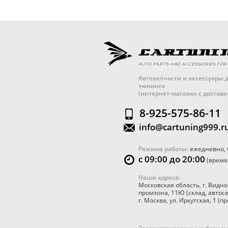
Автозапчасти и аксессуары д
тюнинга
(интернет-магазин с достав
8-925-575-86-11
info@cartuning999.r
Режима работы:
ежедневно, 
с 09:00 до 20:00
(время
Наши адреса:
Московская область
,
г. Видно
промзона, 11Ю
(склад, автос
г. Москва
,
ул. Иркутская, 1
(пр