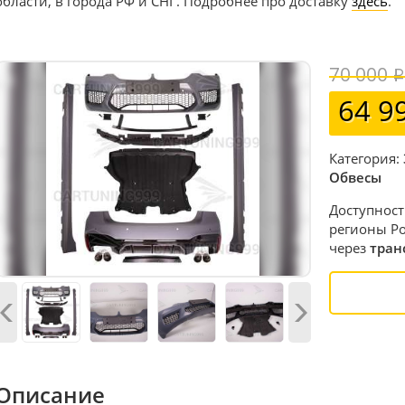
области, в города РФ и СНГ. Подробнее про доставку
здесь
.
70 000
64 9
Категория:
Обвесы
Доступност
регионы Ро
через
тран
Описание