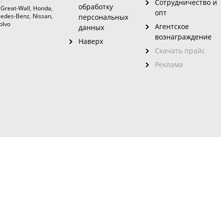
:
Сотрудничество и
обработку
,
Great-Wall
,
Honda
,
опт
edes-Benz
,
Nissan
,
персональных
olvo
Агентское
данных
вознаграждение
Наверх
Скачать прайс
Реклама
зовного
ого сайта без указания на него ссылки запрещено. Использование инфо
данном сайте представлен материал для пользователей старше 16 лет.