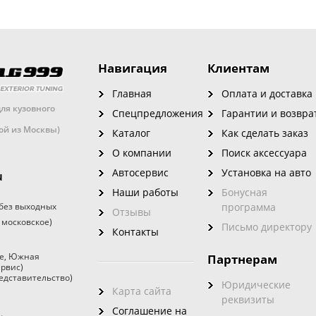
Навигация
Клиентам
Главная
Оплата и доставка
ля кузовного
Спецпредложения
Гарантии и возвра
кой из Москвы)
Каталог
Как сделать заказ
О компании
Поиск аксессуара
Автосервис
Установка на авто
u
Наши работы
Бонусная
без выходных
программа
Отзывы
 московское)
Письмо директору
Контакты
е
,
Южная
Партнерам
ервис)
едставительство)
Юридические
Карта сайта
реквизиты
Соглашение на