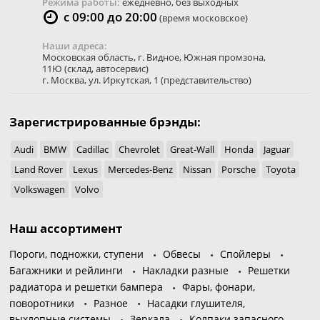
Режима работы:
ежедневно, без выходных
с 09:00 до 20:00
(время московское)
Наши адреса:
Московская область
,
г. Видное
,
Южная промзона,
11Ю
(склад, автосервис)
г. Москва
,
ул. Иркутская, 1
(представительство)
Зарегистрированные брэнды:
Audi
BMW
Cadillac
Chevrolet
Great-Wall
Honda
Jaguar
Land Rover
Lexus
Mercedes-Benz
Nissan
Porsche
Toyota
Volkswagen
Volvo
Наш ассортимент
Пороги, подножки, ступени
Обвесы
Спойлеры
Багажники и рейлинги
Накладки разные
Решетки
радиатора и решетки бампера
Фары, фонари,
поворотники
Разное
Насадки глушителя,
выхлопные системы
Зеркала
Колпаки запасного