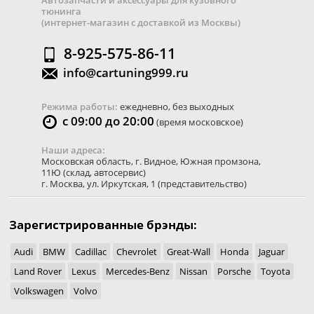
Автозапчасти и аксессуары для кузовного
тюнинга
(интернет-магазин с доставкой из Москвы)
8-925-575-86-11
info@cartuning999.ru
Режима работы:
ежедневно, без выходных
с 09:00 до 20:00
(время московское)
Наши адреса:
Московская область
,
г. Видное
,
Южная промзона,
11Ю
(склад, автосервис)
г. Москва
,
ул. Иркутская, 1
(представительство)
Зарегистрированные брэнды:
Audi
BMW
Cadillac
Chevrolet
Great-Wall
Honda
Jaguar
Land Rover
Lexus
Mercedes-Benz
Nissan
Porsche
Toyota
Volkswagen
Volvo