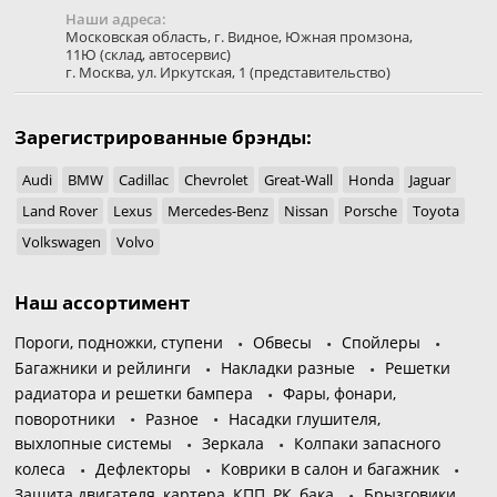
Наши адреса:
Московская область
,
г. Видное
,
Южная промзона,
11Ю
(склад, автосервис)
г. Москва
,
ул. Иркутская, 1
(представительство)
Зарегистрированные брэнды:
Audi
BMW
Cadillac
Chevrolet
Great-Wall
Honda
Jaguar
Land Rover
Lexus
Mercedes-Benz
Nissan
Porsche
Toyota
Volkswagen
Volvo
Наш ассортимент
Пороги, подножки, ступени
Обвесы
Спойлеры
Багажники и рейлинги
Накладки разные
Решетки
радиатора и решетки бампера
Фары, фонари,
поворотники
Разное
Насадки глушителя,
выхлопные системы
Зеркала
Колпаки запасного
колеса
Дефлекторы
Коврики в салон и багажник
Защита двигателя, картера, КПП, РК, бака
Брызговики