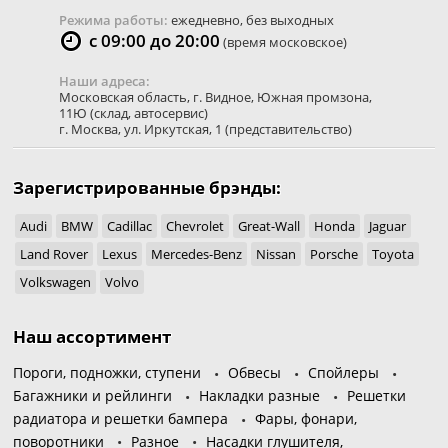
Режима работы:
ежедневно, без выходных
с 09:00 до 20:00
(время московское)
Наши адреса:
Московская область
,
г. Видное
,
Южная промзона,
11Ю
(склад, автосервис)
г. Москва
,
ул. Иркутская, 1
(представительство)
Зарегистрированные брэнды:
Audi
BMW
Cadillac
Chevrolet
Great-Wall
Honda
Jaguar
Land Rover
Lexus
Mercedes-Benz
Nissan
Porsche
Toyota
Volkswagen
Volvo
Наш ассортимент
Пороги, подножки, ступени
Обвесы
Спойлеры
Багажники и рейлинги
Накладки разные
Решетки
радиатора и решетки бампера
Фары, фонари,
поворотники
Разное
Насадки глушителя,