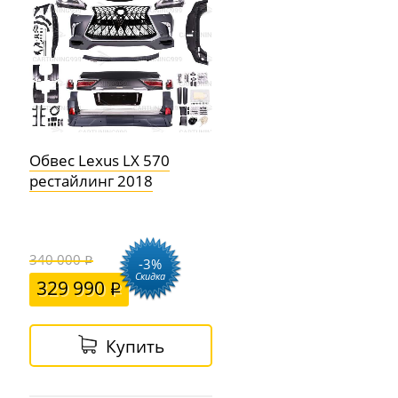
Обвес Lexus LX 570
рестайлинг 2018
340 000
-3%
Скидка
329 990
Купить