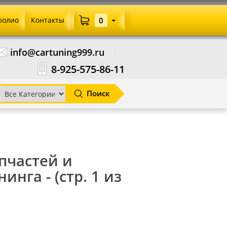
фолио
Контакты
0
info@cartuning999.ru
8-925-575-86-11
Поиск
апчастей и
нга - (стр. 1 из