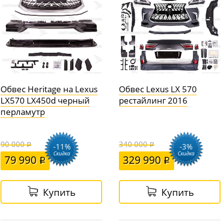
Обвес Heritage на Lexus
Обвес Lexus LX 570
LX570 LX450d черный
рестайлинг 2016
перламутр
90 000
340 000
-11%
-3%
Скидка
Скидка
79 990
329 990
Купить
Купить