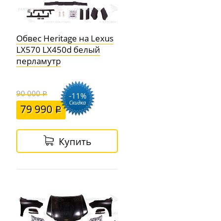
Обвес Heritage на Lexus
LX570 LX450d белый
перламутр
90 000
-11%
Скидка
79 990
Купить