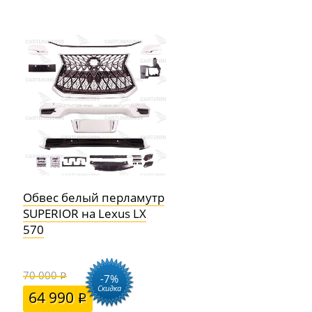
Обвес белый перламутр
SUPERIOR на Lexus LX
570
70 000
-7%
Скидка
64 990