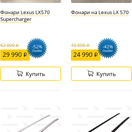
Фонари Lexus LX570
Фонари на Lexus LX 570
Supercharger
62 000
43 000
-52%
-42%
Скидка
Скидка
29 990
24 990
Купить
Купить