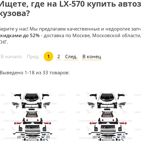
Ищете, где на LX-570 купить авто
кузова?
Берите у нас! Мы предлагаем качественные и недорогие зап
скидками до 52%
- доставка по Москве, Московской области,
СНГ.
2
След.
В конец
В начало
Пред.
1
Выведено 1-18 из 33 товаров: