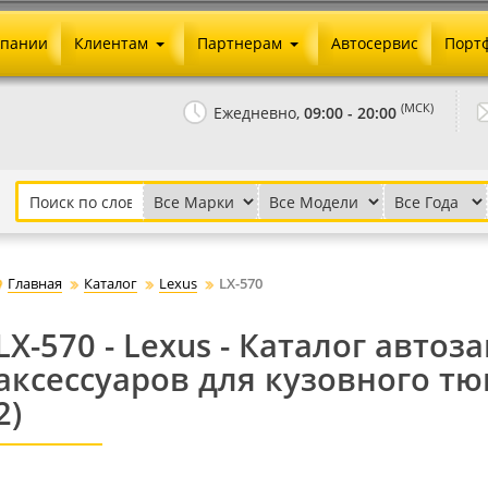
мпании
Клиентам
Партнерам
Автосервис
Порт
Оплата и доставка
Юридические реквизиты
(МСК)
Ежедневно,
09:00 - 20:00
Гарантии и возврат
Сотрудничество и опт
Как сделать заказ
Агентское вознаграждение
Установка на авто
Скачать прайс
Бонусная программа
Реклама
Главная
Каталог
Lexus
LX-570
Письмо директору
LX-570 - Lexus - Каталог автоз
аксессуаров для кузовного тюни
2)