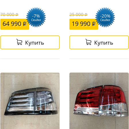
70 000
25 000
-7%
-20%
Скидка
Скидка
64 990
19 990
Купить
Купить