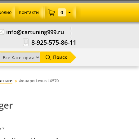
фолио
Контакты
0
info@cartuning999.ru
8-925-575-86-11
Поиск
отники
Фонари Lexus LX570
ger
.?