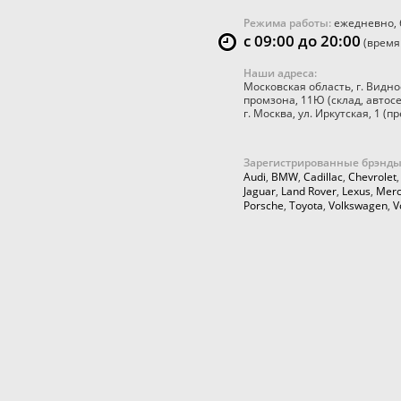
Режима работы:
ежедневно, 
с 09:00 до 20:00
(время
Наши адреса:
Московская область
,
г. Видно
промзона, 11Ю
(склад, автос
г. Москва
,
ул. Иркутская, 1
(пр
Зарегистрированные брэнды
Audi
,
BMW
,
Cadillac
,
Chevrolet
Jaguar
,
Land Rover
,
Lexus
,
Merc
Porsche
,
Toyota
,
Volkswagen
,
V