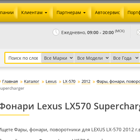
мпании
Клиентам
Партнерам
Автосервис
Порт
Оплата и доставка
Юридические реквизиты
(МСК)
Ежедневно,
09:00 - 20:00
Гарантии и возврат
Сотрудничество и опт
Как сделать заказ
Агентское вознаграждение
Установка на авто
Скачать прайс
Бонусная программа
Реклама
Главная
Каталог
Lexus
LX-570
2012
Фары, фонари, повор
Письмо директору
Supercharger
Фонари Lexus LX570 Superchar
Ищете Фары, фонари, поворотники для LEXUS LX-570 2012 г.в