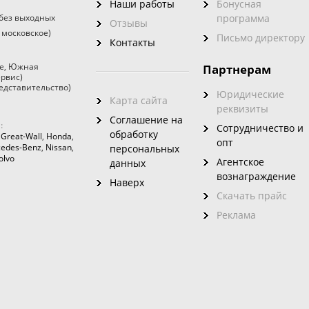
Наши работы
Бонусная
без выходных
программа
Отзывы
 московское)
Письмо директору
Контакты
е
,
Южная
Партнерам
ервис)
едставительство)
Юридические
Карта сайта
реквизиты
Соглашение на
:
Сотрудничество и
обработку
,
Great-Wall
,
Honda
,
опт
edes-Benz
,
Nissan
,
персональных
olvo
Агентское
данных
вознаграждение
Наверх
Скачать прайс
Реклама