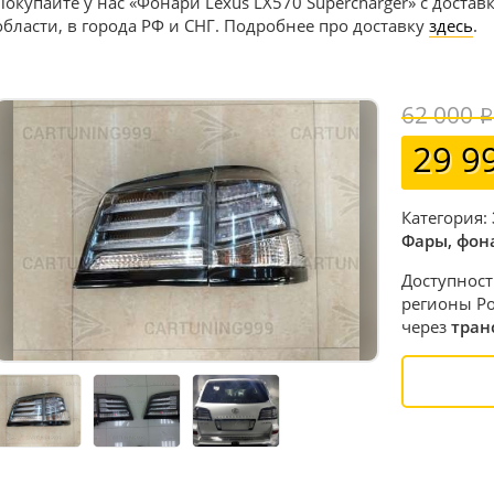
Покупайте у нас «Фонари Lexus LX570 Supercharger» с доста
области, в города РФ и СНГ. Подробнее про доставку
здесь
.
62 000
29 9
Категория:
Фары, фон
Доступност
регионы Ро
через
тран