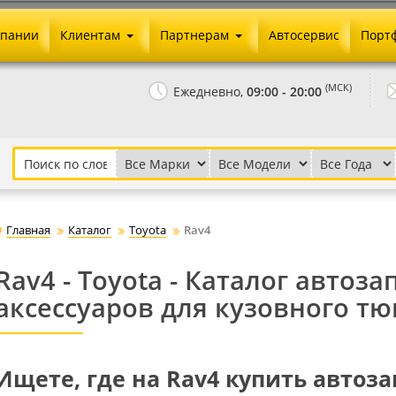
мпании
Клиентам
Партнерам
Автосервис
Порт
Оплата и доставка
Юридические реквизиты
(МСК)
Ежедневно,
09:00 - 20:00
Гарантии и возврат
Сотрудничество и опт
Как сделать заказ
Агентское вознаграждение
Установка на авто
Скачать прайс
Бонусная программа
Реклама
Главная
Каталог
Toyota
Rav4
Письмо директору
Rav4 - Toyota - Каталог автоза
аксессуаров для кузовного тю
Ищете, где на Rav4 купить автоз