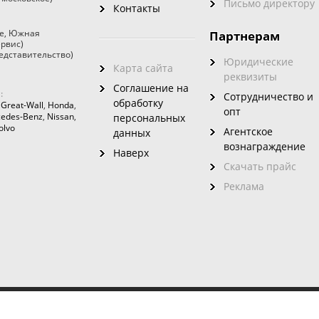
Письмо директору
Контакты
е
,
Южная
Партнерам
ервис)
едставительство)
Юридические
Карта сайта
реквизиты
Соглашение на
:
Сотрудничество и
обработку
,
Great-Wall
,
Honda
,
опт
edes-Benz
,
Nissan
,
персональных
olvo
Агентское
данных
вознаграждение
Наверх
Скачать прайс
Реклама