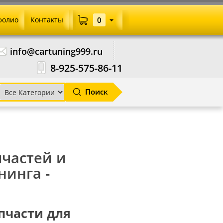
фолио
Контакты
0
info@cartuning999.ru
8-925-575-86-11
Поиск
пчастей и
нинга -
апчасти для