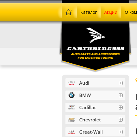
Каталог
Акции
О ко
Audi
BMW
Cadillac
Chevrolet
Great-Wall