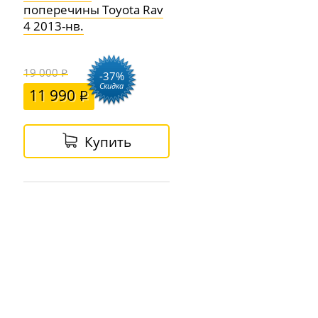
поперечины Toyota Rav
4 2013-нв.
19 000
-37%
Скидка
11 990
Купить