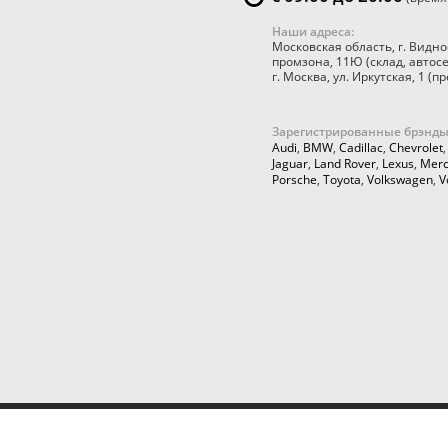
Наши адреса:
Московская область
,
г. Видно
промзона, 11Ю
(склад, автос
г. Москва
,
ул. Иркутская, 1
(пр
Зарегистрированные брэнды
Audi
,
BMW
,
Cadillac
,
Chevrolet
Jaguar
,
Land Rover
,
Lexus
,
Merc
Porsche
,
Toyota
,
Volkswagen
,
V
© 2026,
Cartuning999.RU,