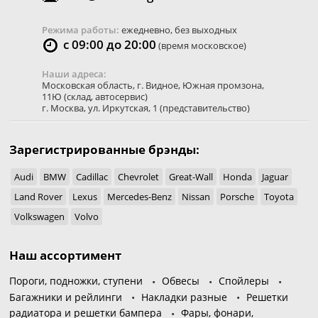
Режима работы:
ежедневно, без выходных
с 09:00 до 20:00
(время московское)
Наши адреса:
Московская область
,
г. Видное
,
Южная промзона,
11Ю
(склад, автосервис)
г. Москва
,
ул. Иркутская, 1
(представительство)
Зарегистрированные брэнды:
Audi
BMW
Cadillac
Chevrolet
Great-Wall
Honda
Jaguar
Land Rover
Lexus
Mercedes-Benz
Nissan
Porsche
Toyota
Volkswagen
Volvo
Наш ассортимент
Пороги, подножки, ступени
Обвесы
Спойлеры
Багажники и рейлинги
Накладки разные
Решетки
радиатора и решетки бампера
Фары, фонари,