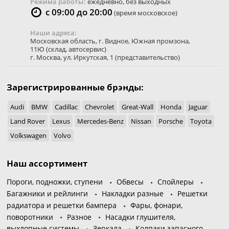
Режима работы:
ежедневно, без выходных
с 09:00 до 20:00
(время московское)
Наши адреса:
Московская область
,
г. Видное
,
Южная промзона,
11Ю
(склад, автосервис)
г. Москва
,
ул. Иркутская, 1
(представительство)
Зарегистрированные брэнды:
Audi
BMW
Cadillac
Chevrolet
Great-Wall
Honda
Jaguar
Land Rover
Lexus
Mercedes-Benz
Nissan
Porsche
Toyota
Volkswagen
Volvo
Наш ассортимент
Пороги, подножки, ступени
Обвесы
Спойлеры
Багажники и рейлинги
Накладки разные
Решетки
радиатора и решетки бампера
Фары, фонари,
поворотники
Разное
Насадки глушителя,
выхлопные системы
Зеркала
Колпаки запасного