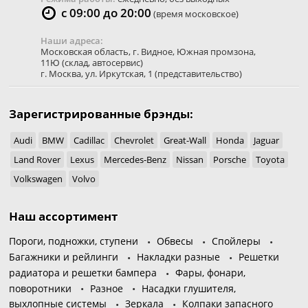
с 09:00 до 20:00
(время московское)
Наши адреса:
Московская область
,
г. Видное
,
Южная промзона,
11Ю
(склад, автосервис)
г. Москва
,
ул. Иркутская, 1
(представительство)
Зарегистрированные брэнды:
Audi
BMW
Cadillac
Chevrolet
Great-Wall
Honda
Jaguar
Land Rover
Lexus
Mercedes-Benz
Nissan
Porsche
Toyota
Volkswagen
Volvo
Наш ассортимент
Пороги, подножки, ступени
Обвесы
Спойлеры
Багажники и рейлинги
Накладки разные
Решетки
радиатора и решетки бампера
Фары, фонари,
поворотники
Разное
Насадки глушителя,
выхлопные системы
Зеркала
Колпаки запасного