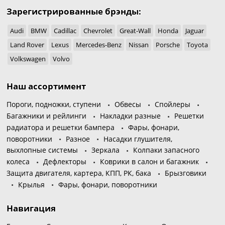
Зарегистрированные брэнды:
Audi
BMW
Cadillac
Chevrolet
Great-Wall
Honda
Jaguar
Land Rover
Lexus
Mercedes-Benz
Nissan
Porsche
Toyota
Volkswagen
Volvo
Наш ассортимент
Пороги, подножки, ступени
Обвесы
Спойлеры
Багажники и рейлинги
Накладки разные
Решетки
радиатора и решетки бампера
Фары, фонари,
поворотники
Разное
Насадки глушителя,
выхлопные системы
Зеркала
Колпаки запасного
колеса
Дефлекторы
Коврики в салон и багажник
Защита двигателя, картера, КПП, РК, бака
Брызговики
Крылья
Фары, фонари, поворотники
Навигация