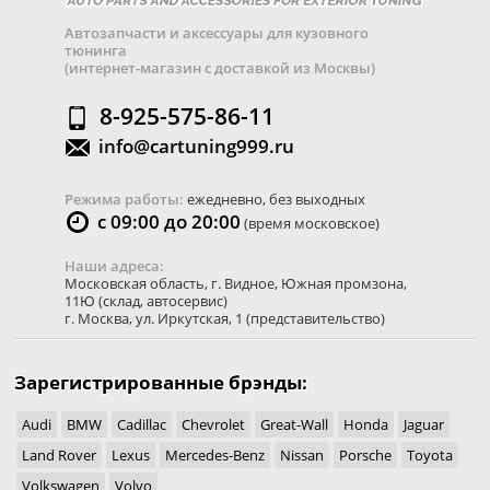
Автозапчасти и аксессуары для кузовного
тюнинга
(интернет-магазин с доставкой из Москвы)
8-925-575-86-11
info@cartuning999.ru
Режима работы:
ежедневно, без выходных
с 09:00 до 20:00
(время московское)
Наши адреса:
Московская область
,
г. Видное
,
Южная промзона,
11Ю
(склад, автосервис)
г. Москва
,
ул. Иркутская, 1
(представительство)
Зарегистрированные брэнды:
Audi
BMW
Cadillac
Chevrolet
Great-Wall
Honda
Jaguar
Land Rover
Lexus
Mercedes-Benz
Nissan
Porsche
Toyota
Volkswagen
Volvo