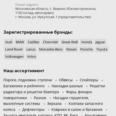
Наши адреса:
Московская область
,
г. Видное
,
Южная промзона,
11Ю
(склад, автосервис)
г. Москва
,
ул. Иркутская, 1
(представительство)
Зарегистрированные брэнды:
Audi
BMW
Cadillac
Chevrolet
Great-Wall
Honda
Jaguar
Land Rover
Lexus
Mercedes-Benz
Nissan
Porsche
Toyota
Volkswagen
Volvo
Наш ассортимент
Пороги, подножки, ступени
Обвесы
Спойлеры
Багажники и рейлинги
Накладки разные
Решетки
радиатора и решетки бампера
Фары, фонари,
поворотники
Разное
Насадки глушителя,
выхлопные системы
Зеркала
Колпаки запасного
колеса
Дефлекторы
Коврики в салон и багажник
Защита двигателя, картера, КПП, РК, бака
Брызговики