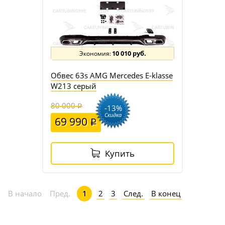
10 010 руб.
Обвес 63s AMG Mercedes E-klasse
W213 серый
80 000
-13%
Скидка
69 990
Купить
2
3
След.
В конец
В начало
Пред.
1