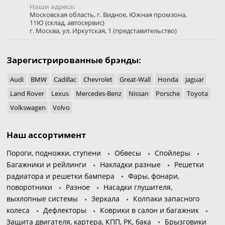
Наши адреса:
Московская область
,
г. Видное
,
Южная промзона,
11Ю
(склад, автосервис)
г. Москва
,
ул. Иркутская, 1
(представительство)
Зарегистрированные брэнды:
Audi
BMW
Cadillac
Chevrolet
Great-Wall
Honda
Jaguar
Land Rover
Lexus
Mercedes-Benz
Nissan
Porsche
Toyota
Volkswagen
Volvo
Наш ассортимент
Пороги, подножки, ступени
Обвесы
Спойлеры
Багажники и рейлинги
Накладки разные
Решетки
радиатора и решетки бампера
Фары, фонари,
поворотники
Разное
Насадки глушителя,
выхлопные системы
Зеркала
Колпаки запасного
колеса
Дефлекторы
Коврики в салон и багажник
Защита двигателя, картера, КПП, РК, бака
Брызговики