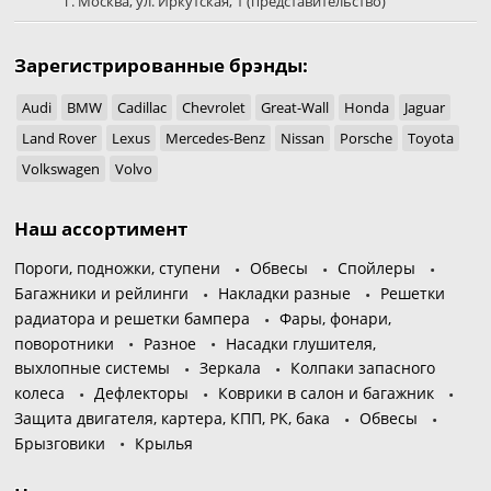
г. Москва
,
ул. Иркутская, 1
(представительство)
Зарегистрированные брэнды:
Audi
BMW
Cadillac
Chevrolet
Great-Wall
Honda
Jaguar
Land Rover
Lexus
Mercedes-Benz
Nissan
Porsche
Toyota
Volkswagen
Volvo
Наш ассортимент
Пороги, подножки, ступени
Обвесы
Спойлеры
Багажники и рейлинги
Накладки разные
Решетки
радиатора и решетки бампера
Фары, фонари,
поворотники
Разное
Насадки глушителя,
выхлопные системы
Зеркала
Колпаки запасного
колеса
Дефлекторы
Коврики в салон и багажник
Защита двигателя, картера, КПП, РК, бака
Обвесы
Брызговики
Крылья