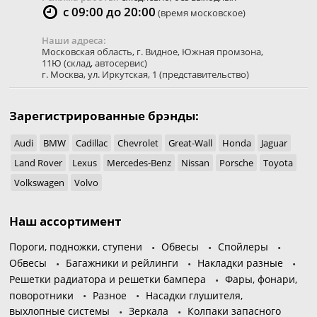
с 09:00 до 20:00
(время московское)
Наши адреса:
Московская область
,
г. Видное
,
Южная промзона,
11Ю
(склад, автосервис)
г. Москва
,
ул. Иркутская, 1
(представительство)
Зарегистрированные брэнды:
Audi
BMW
Cadillac
Chevrolet
Great-Wall
Honda
Jaguar
Land Rover
Lexus
Mercedes-Benz
Nissan
Porsche
Toyota
Volkswagen
Volvo
Наш ассортимент
Пороги, подножки, ступени
Обвесы
Спойлеры
Обвесы
Багажники и рейлинги
Накладки разные
Решетки радиатора и решетки бампера
Фары, фонари,
поворотники
Разное
Насадки глушителя,
выхлопные системы
Зеркала
Колпаки запасного