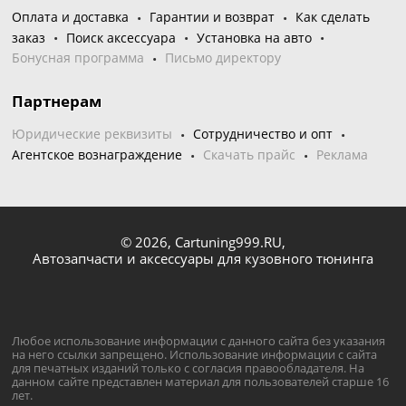
Оплата и доставка
Гарантии и возврат
Как сделать
заказ
Поиск аксессуара
Установка на авто
Бонусная программа
Письмо директору
Партнерам
Юридические реквизиты
Сотрудничество и опт
Агентское вознаграждение
Скачать прайс
Реклама
© 2026,
Cartuning999.RU,
Автозапчасти и аксессуары для кузовного тюнинга
Любое использование информации с данного сайта без указания
на него ссылки запрещено. Использование информации с сайта
для печатных изданий только с согласия правообладателя. На
данном сайте представлен материал для пользователей старше 16
лет.