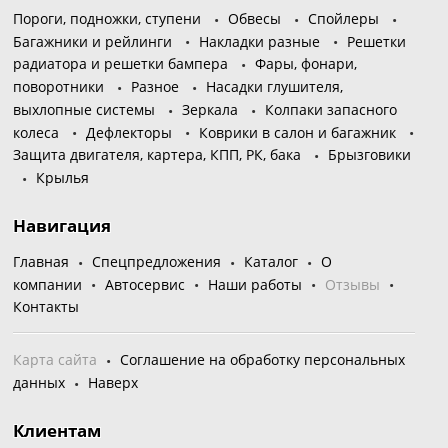
Пороги, подножки, ступени
Обвесы
Спойлеры
Багажники и рейлинги
Накладки разные
Решетки
радиатора и решетки бампера
Фары, фонари,
поворотники
Разное
Насадки глушителя,
выхлопные системы
Зеркала
Колпаки запасного
колеса
Дефлекторы
Коврики в салон и багажник
Защита двигателя, картера, КПП, РК, бака
Брызговики
Крылья
Навигация
Главная
Спецпредложения
Каталог
О
компании
Автосервис
Наши работы
Отзывы
Контакты
Карта сайта
Соглашение на обработку персональных
данных
Наверх
Клиентам