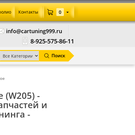
фолио
Контакты
0
info@cartuning999.ru
8-925-575-86-11
Поиск
ое
e (W205) -
запчастей и
нинга -