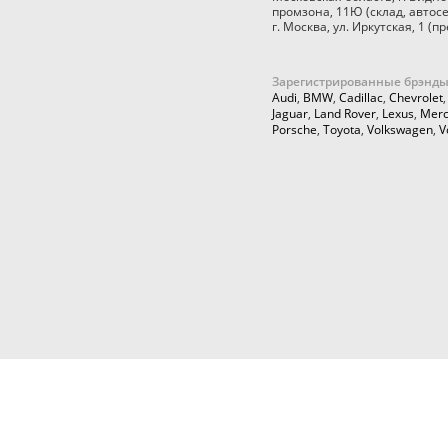
промзона, 11Ю
(склад, автос
г. Москва
,
ул. Иркутская, 1
(пр
Зарегистрированные брэнды
Audi
,
BMW
,
Cadillac
,
Chevrolet
Jaguar
,
Land Rover
,
Lexus
,
Merc
Porsche
,
Toyota
,
Volkswagen
,
V
© 2026,
Cartuning999.RU,
Автозапчасти и аксессуары для ку