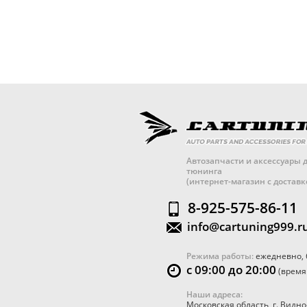
Автозапчасти и аксессуары д
тюнинга
(интернет-магазин с достав
8-925-575-86-11
info@cartuning999.r
Режима работы:
ежедневно, 
с 09:00 до 20:00
(время
Наши адреса:
Московская область
,
г. Видно