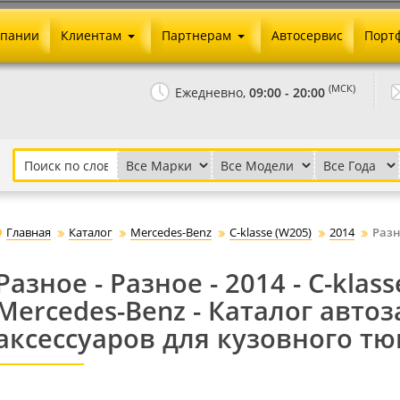
мпании
Клиентам
Партнерам
Автосервис
Порт
Оплата и доставка
Юридические реквизиты
(МСК)
Ежедневно,
09:00 - 20:00
Гарантии и возврат
Сотрудничество и опт
Как сделать заказ
Агентское вознаграждение
Установка на авто
Скачать прайс
Бонусная программа
Реклама
Главная
Каталог
Mercedes-Benz
C-klasse (W205)
2014
Разн
Письмо директору
Разное - Разное - 2014 - C-klass
Mercedes-Benz - Каталог авто
аксессуаров для кузовного тю