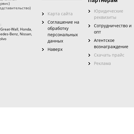
Партнерам
ервис)
едставительство)
Юридические
Карта сайта
реквизиты
Соглашение на
:
Сотрудничество и
обработку
,
Great-Wall
,
Honda
,
опт
edes-Benz
,
Nissan
,
персональных
olvo
Агентское
данных
вознаграждение
Наверх
Скачать прайс
Реклама
зовного