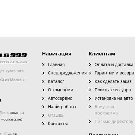
Навигация
Клиентам
Главная
Оплата и доставка
ля кузовного
Спецпредложения
Гарантии и возвра
кой из Москвы)
Каталог
Как сделать заказ
О компании
Поиск аксессуара
Автосервис
Установка на авто
u
Наши работы
Бонусная
без выходных
программа
Отзывы
 московское)
Письмо директору
Контакты
е
,
Южная