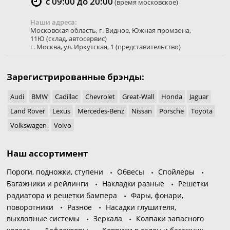
с 09:00 до 20:00
(время московское)
Наши адреса:
Московская область
,
г. Видное
,
Южная промзона,
11Ю
(склад, автосервис)
г. Москва
,
ул. Иркутская, 1
(представительство)
Зарегистрированные брэнды:
Audi
BMW
Cadillac
Chevrolet
Great-Wall
Honda
Jaguar
Land Rover
Lexus
Mercedes-Benz
Nissan
Porsche
Toyota
Volkswagen
Volvo
Наш ассортимент
Пороги, подножки, ступени
Обвесы
Спойлеры
Багажники и рейлинги
Накладки разные
Решетки
радиатора и решетки бампера
Фары, фонари,
поворотники
Разное
Насадки глушителя,
выхлопные системы
Зеркала
Колпаки запасного