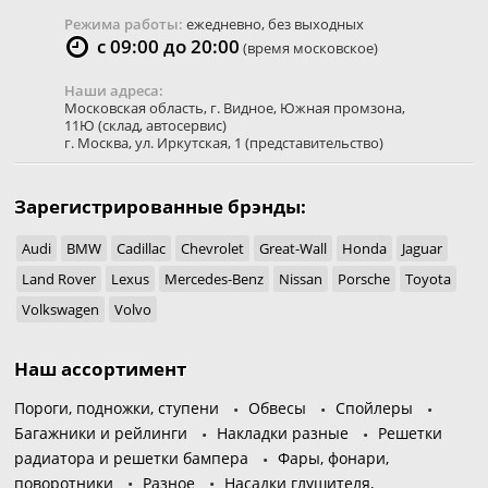
Режима работы:
ежедневно, без выходных
с 09:00 до 20:00
(время московское)
Наши адреса:
Московская область
,
г. Видное
,
Южная промзона,
11Ю
(склад, автосервис)
г. Москва
,
ул. Иркутская, 1
(представительство)
Зарегистрированные брэнды:
Audi
BMW
Cadillac
Chevrolet
Great-Wall
Honda
Jaguar
Land Rover
Lexus
Mercedes-Benz
Nissan
Porsche
Toyota
Volkswagen
Volvo
Наш ассортимент
Пороги, подножки, ступени
Обвесы
Спойлеры
Багажники и рейлинги
Накладки разные
Решетки
радиатора и решетки бампера
Фары, фонари,
поворотники
Разное
Насадки глушителя,