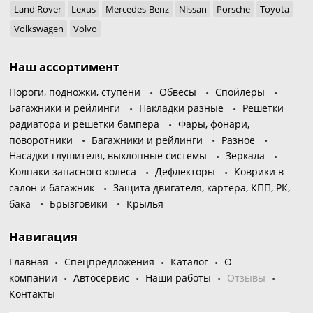
Land Rover
Lexus
Mercedes-Benz
Nissan
Porsche
Toyota
Volkswagen
Volvo
Наш ассортимент
Пороги, подножки, ступени
Обвесы
Спойлеры
Багажники и рейлинги
Накладки разные
Решетки
радиатора и решетки бампера
Фары, фонари,
поворотники
Багажники и рейлинги
Разное
Насадки глушителя, выхлопные системы
Зеркала
Колпаки запасного колеса
Дефлекторы
Коврики в
салон и багажник
Защита двигателя, картера, КПП, РК,
бака
Брызговики
Крылья
Навигация
Главная
Спецпредложения
Каталог
О
компании
Автосервис
Наши работы
Отзывы
Контакты