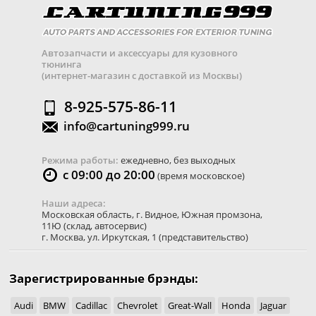
Автозапчасти и аксессуары для кузовного
тюнинга
(интернет-магазин с доставкой из Москвы)
8-925-575-86-11
info@cartuning999.ru
Режима работы:
ежедневно, без выходных
с 09:00 до 20:00
(время московское)
Наши адреса:
Московская область
,
г. Видное
,
Южная промзона,
11Ю
(склад, автосервис)
г. Москва
,
ул. Иркутская, 1
(представительство)
Зарегистрированные брэнды:
Audi
BMW
Cadillac
Chevrolet
Great-Wall
Honda
Jaguar