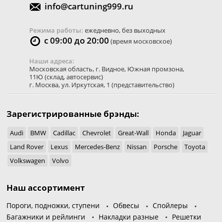
info@cartuning999.ru
Режима работы:
ежедневно, без выходных
с 09:00 до 20:00
(время московское)
Наши адреса:
Московская область
,
г. Видное
,
Южная промзона,
11Ю
(склад, автосервис)
г. Москва
,
ул. Иркутская, 1
(представительство)
Зарегистрированные брэнды:
Audi
BMW
Cadillac
Chevrolet
Great-Wall
Honda
Jaguar
Land Rover
Lexus
Mercedes-Benz
Nissan
Porsche
Toyota
Volkswagen
Volvo
Наш ассортимент
Пороги, подножки, ступени
Обвесы
Спойлеры
Багажники и рейлинги
Накладки разные
Решетки