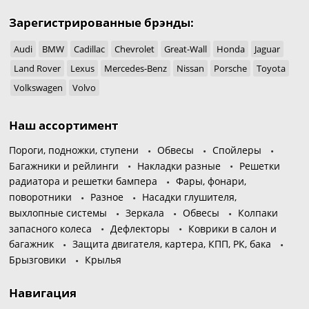
Зарегистрированные брэнды:
Audi
BMW
Cadillac
Chevrolet
Great-Wall
Honda
Jaguar
Land Rover
Lexus
Mercedes-Benz
Nissan
Porsche
Toyota
Volkswagen
Volvo
Наш ассортимент
Пороги, подножки, ступени
Обвесы
Спойлеры
Багажники и рейлинги
Накладки разные
Решетки
радиатора и решетки бампера
Фары, фонари,
поворотники
Разное
Насадки глушителя,
выхлопные системы
Зеркала
Обвесы
Колпаки
запасного колеса
Дефлекторы
Коврики в салон и
багажник
Защита двигателя, картера, КПП, РК, бака
Брызговики
Крылья
Навигация