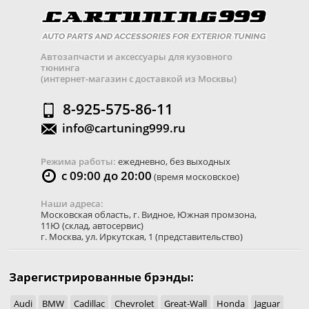
Автозапчасти и аксессуары для кузовного
тюнинга
(интернет-магазин с доставкой из Москвы)
8-925-575-86-11
info@cartuning999.ru
Режима работы:
ежедневно, без выходных
с 09:00 до 20:00
(время московское)
Наши адреса:
Московская область
,
г. Видное
,
Южная промзона,
11Ю
(склад, автосервис)
г. Москва
,
ул. Иркутская, 1
(представительство)
Зарегистрированные брэнды:
Audi
BMW
Cadillac
Chevrolet
Great-Wall
Honda
Jaguar