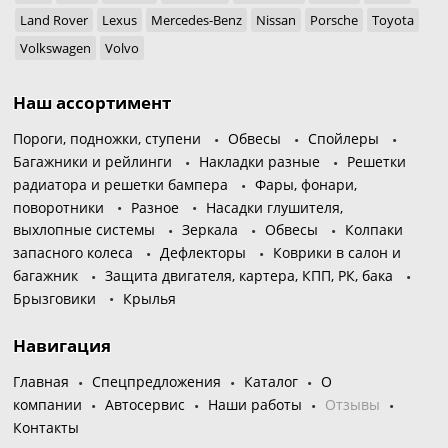
Land Rover
Lexus
Mercedes-Benz
Nissan
Porsche
Toyota
Volkswagen
Volvo
Наш ассортимент
Пороги, подножки, ступени
Обвесы
Спойлеры
Багажники и рейлинги
Накладки разные
Решетки
радиатора и решетки бампера
Фары, фонари,
поворотники
Разное
Насадки глушителя,
выхлопные системы
Зеркала
Обвесы
Колпаки
запасного колеса
Дефлекторы
Коврики в салон и
багажник
Защита двигателя, картера, КПП, РК, бака
Брызговики
Крылья
Навигация
Главная
Спецпредложения
Каталог
О
компании
Автосервис
Наши работы
Отзывы
Контакты