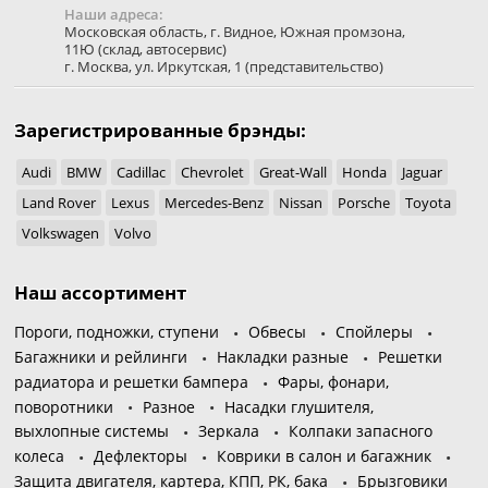
Наши адреса:
Московская область
,
г. Видное
,
Южная промзона,
11Ю
(склад, автосервис)
г. Москва
,
ул. Иркутская, 1
(представительство)
Зарегистрированные брэнды:
Audi
BMW
Cadillac
Chevrolet
Great-Wall
Honda
Jaguar
Land Rover
Lexus
Mercedes-Benz
Nissan
Porsche
Toyota
Volkswagen
Volvo
Наш ассортимент
Пороги, подножки, ступени
Обвесы
Спойлеры
Багажники и рейлинги
Накладки разные
Решетки
радиатора и решетки бампера
Фары, фонари,
поворотники
Разное
Насадки глушителя,
выхлопные системы
Зеркала
Колпаки запасного
колеса
Дефлекторы
Коврики в салон и багажник
Защита двигателя, картера, КПП, РК, бака
Брызговики