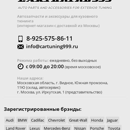
Автозапчасти и аксессуары для кузовного
тюнинга
(интернет-магазин с доставкой из Москвы)
8-925-575-86-11
info@cartuning999.ru
Режима работы:
ежедневно, без выходных
с 09:00 до 20:00
(время московское)
Наши адреса:
Московская область
,
г. Видное
,
Южная промзона,
11Ю
(склад, автосервис)
г. Москва
,
ул. Иркутская, 1
(представительство)
Зарегистрированные брэнды:
Audi
BMW
Cadillac
Chevrolet
Great-Wall
Honda
Jaguar
Land Rover
Lexus
Mercedes-Benz
Nissan
Porsche
Toyota