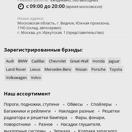
Режима работы:
ежедневно, без выходных
с 09:00 до 20:00
(время московское)
Наши адреса:
Московская область
,
г. Видное
,
Южная промзона,
11Ю
(склад, автосервис)
г. Москва
,
ул. Иркутская, 1
(представительство)
Зарегистрированные брэнды:
Audi
BMW
Cadillac
Chevrolet
Great-Wall
Honda
Jaguar
Land Rover
Lexus
Mercedes-Benz
Nissan
Porsche
Toyota
Volkswagen
Volvo
Наш ассортимент
Пороги, подножки, ступени
Обвесы
Спойлеры
Багажники и рейлинги
Накладки разные
Решетки
радиатора и решетки бампера
Фары, фонари,
поворотники
Разное
Насадки глушителя,
выхлопные системы
Зеркала
Колпаки запасного