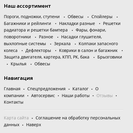
Наш ассортимент
Пороги, подножки, ступени
Обвесы
Спойлеры
Багажники и рейлинги
Накладки разные
Решетки
радиатора и решетки бампера
Фары, фонари,
поворотники
Разное
Насадки глушителя,
выхлопные системы
Зеркала
Колпаки запасного
колеса
Дефлекторы
Коврики в салон и багажник
Защита двигателя, картера, КПП, РК, бака
Брызговики
Крылья
Обвесы
Навигация
Главная
Спецпредложения
Каталог
О
компании
Автосервис
Наши работы
Отзывы
Контакты
Карта сайта
Соглашение на обработку персональных
данных
Наверх