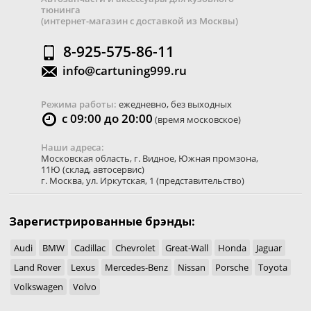
тюнинга
(интернет-магазин с доставкой из Москвы)
8-925-575-86-11
info@cartuning999.ru
Режима работы:
ежедневно, без выходных
с 09:00 до 20:00
(время московское)
Наши адреса:
Московская область
,
г. Видное
,
Южная промзона,
11Ю
(склад, автосервис)
г. Москва
,
ул. Иркутская, 1
(представительство)
Зарегистрированные брэнды:
Audi
BMW
Cadillac
Chevrolet
Great-Wall
Honda
Jaguar
Land Rover
Lexus
Mercedes-Benz
Nissan
Porsche
Toyota
Volkswagen
Volvo