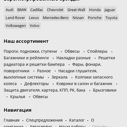
Audi
BMW
Cadillac
Chevrolet
Great-Wall
Honda
Jaguar
Land Rover
Lexus
Mercedes-Benz
Nissan
Porsche
Toyota
Volkswagen
Volvo
Наш ассортимент
Пороги, подножки, ступени
Обвесы
Спойлеры
Багажники и рейлинги
Накладки разные
Решетки
радиатора и решетки бампера
Фары, фонари,
поворотники
Разное
Насадки глушителя,
выхлопные системы
Зеркала
Колпаки запасного
колеса
Дефлекторы
Коврики в салон и багажник
Защита двигателя, картера, КПП, РК, бака
Брызговики
Крылья
Обвесы
Навигация
Главная
Спецпредложения
Каталог
О
компании
Автосервис
Наши работы
Отзывы