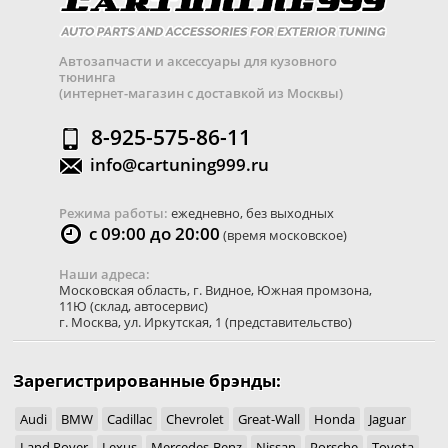
Автозапчасти и аксессуары для кузовного
тюнинга
(интернет-магазин с доставкой из Москвы)
8-925-575-86-11
info@cartuning999.ru
Режима работы:
ежедневно, без выходных
с 09:00 до 20:00
(время московское)
Наши адреса:
Московская область
,
г. Видное
,
Южная промзона,
11Ю
(склад, автосервис)
г. Москва
,
ул. Иркутская, 1
(представительство)
Зарегистрированные брэнды:
Audi
BMW
Cadillac
Chevrolet
Great-Wall
Honda
Jaguar
Land Rover
Lexus
Mercedes-Benz
Nissan
Porsche
Toyota