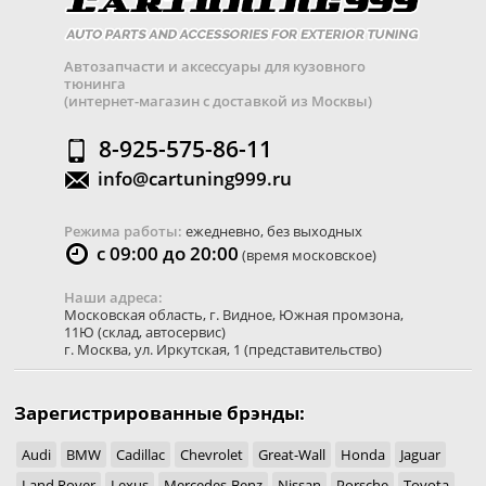
Автозапчасти и аксессуары для кузовного
тюнинга
(интернет-магазин с доставкой из Москвы)
8-925-575-86-11
info@cartuning999.ru
Режима работы:
ежедневно, без выходных
с 09:00 до 20:00
(время московское)
Наши адреса:
Московская область
,
г. Видное
,
Южная промзона,
11Ю
(склад, автосервис)
г. Москва
,
ул. Иркутская, 1
(представительство)
Зарегистрированные брэнды:
Audi
BMW
Cadillac
Chevrolet
Great-Wall
Honda
Jaguar
Land Rover
Lexus
Mercedes-Benz
Nissan
Porsche
Toyota