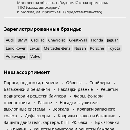
Московская область
,
г. Видное
,
Южная промзона,
11Ю
(склад, автосервис)
г. Москва
,
ул. Иркутская, 1
(представительство)
Зарегистрированные брэнды:
Audi
BMW
Cadillac
Chevrolet
Great-Wall
Honda
Jaguar
Land Rover
Lexus
Mercedes-Benz
Nissan
Porsche
Toyota
Volkswagen
Volvo
Наш ассортимент
Пороги, подножки, ступени
Обвесы
Спойлеры
Багажники и рейлинги
Накладки разные
Решетки
радиатора и решетки бампера
Фары, фонари,
поворотники
Разное
Насадки глушителя,
выхлопные системы
Зеркала
Колпаки запасного
колеса
Дефлекторы
Коврики в салон и багажник
Защита двигателя, картера, КПП, РК, бака
Брызговики
Крылья
Решетки радиатора и решетки бампера