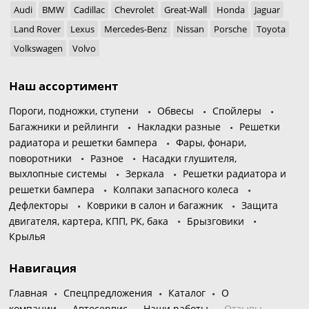
Audi
BMW
Cadillac
Chevrolet
Great-Wall
Honda
Jaguar
Land Rover
Lexus
Mercedes-Benz
Nissan
Porsche
Toyota
Volkswagen
Volvo
Наш ассортимент
Пороги, подножки, ступени
Обвесы
Спойлеры
Багажники и рейлинги
Накладки разные
Решетки
радиатора и решетки бампера
Фары, фонари,
поворотники
Разное
Насадки глушителя,
выхлопные системы
Зеркала
Решетки радиатора и
решетки бампера
Колпаки запасного колеса
Дефлекторы
Коврики в салон и багажник
Защита
двигателя, картера, КПП, РК, бака
Брызговики
Крылья
Навигация
Главная
Спецпредложения
Каталог
О
компании
Автосервис
Наши работы
Отзывы