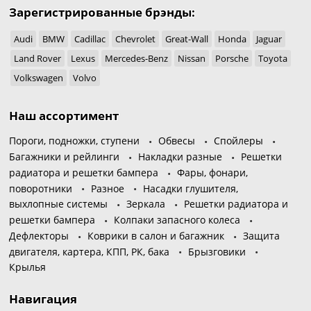
Зарегистрированные брэнды:
Audi
BMW
Cadillac
Chevrolet
Great-Wall
Honda
Jaguar
Land Rover
Lexus
Mercedes-Benz
Nissan
Porsche
Toyota
Volkswagen
Volvo
Наш ассортимент
Пороги, подножки, ступени
Обвесы
Спойлеры
Багажники и рейлинги
Накладки разные
Решетки
радиатора и решетки бампера
Фары, фонари,
поворотники
Разное
Насадки глушителя,
выхлопные системы
Зеркала
Решетки радиатора и
решетки бампера
Колпаки запасного колеса
Дефлекторы
Коврики в салон и багажник
Защита
двигателя, картера, КПП, РК, бака
Брызговики
Крылья
Навигация