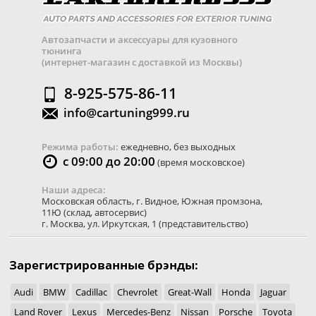
Автозапчасти и аксессуары для кузовного
тюнинга
(интернет-магазин с доставкой из Москвы)
8-925-575-86-11
info@cartuning999.ru
Режима работы:
ежедневно, без выходных
с 09:00 до 20:00
(время московское)
Наши адреса:
Московская область
,
г. Видное
,
Южная промзона,
11Ю
(склад, автосервис)
г. Москва
,
ул. Иркутская, 1
(представительство)
Зарегистрированные брэнды:
Audi
BMW
Cadillac
Chevrolet
Great-Wall
Honda
Jaguar
Land Rover
Lexus
Mercedes-Benz
Nissan
Porsche
Toyota