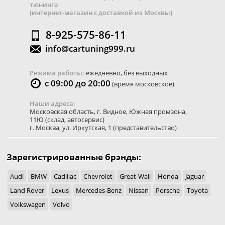
тюнинга
(интернет-магазин с доставкой из Москвы)
8-925-575-86-11
info@cartuning999.ru
Режима работы:
ежедневно, без выходных
с 09:00 до 20:00
(время московское)
Наши адреса:
Московская область
,
г. Видное
,
Южная промзона,
11Ю
(склад, автосервис)
г. Москва
,
ул. Иркутская, 1
(представительство)
Зарегистрированные брэнды:
Audi
BMW
Cadillac
Chevrolet
Great-Wall
Honda
Jaguar
Land Rover
Lexus
Mercedes-Benz
Nissan
Porsche
Toyota
Volkswagen
Volvo