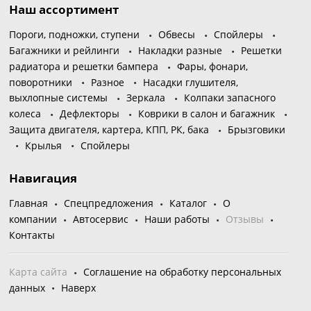
Наш ассортимент
Пороги, подножки, ступени
Обвесы
Спойлеры
Багажники и рейлинги
Накладки разные
Решетки
радиатора и решетки бампера
Фары, фонари,
поворотники
Разное
Насадки глушителя,
выхлопные системы
Зеркала
Колпаки запасного
колеса
Дефлекторы
Коврики в салон и багажник
Защита двигателя, картера, КПП, РК, бака
Брызговики
Крылья
Спойлеры
Навигация
Главная
Спецпредложения
Каталог
О
компании
Автосервис
Наши работы
Отзывы
Контакты
Карта сайта
Соглашение на обработку персональных
данных
Наверх