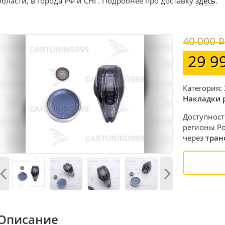
области, в города РФ и СНГ. Подробнее про доставку
здесь
.
40 000
29 9
Категория:
Накладки 
Доступност
регионы Ро
через
тран
Описание