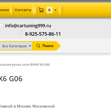
фолио
Контакты
0
info@cartuning999.ru
8-925-575-86-11
Поиск
альная ручка акпп BMW X6 G06
X6 G06
ставкой в Москве, Московской