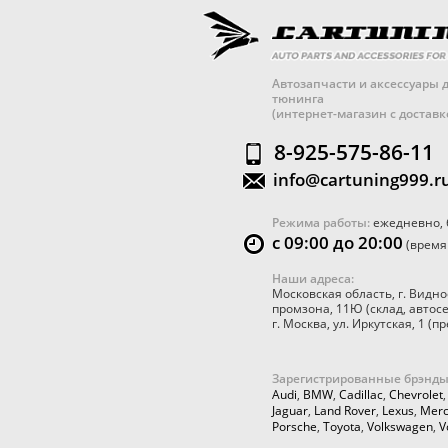
Автозапчасти и аксессуары д
тюнинга
(интернет-магазин с достав
8-925-575-86-11
info@cartuning999.r
Режима работы:
ежедневно, 
с 09:00 до 20:00
(время
Наши адреса:
Московская область
,
г. Видно
промзона, 11Ю
(склад, автос
г. Москва
,
ул. Иркутская, 1
(пр
Зарегистрированные брэнды
Audi
,
BMW
,
Cadillac
,
Chevrolet
Jaguar
,
Land Rover
,
Lexus
,
Merc
Porsche
,
Toyota
,
Volkswagen
,
V