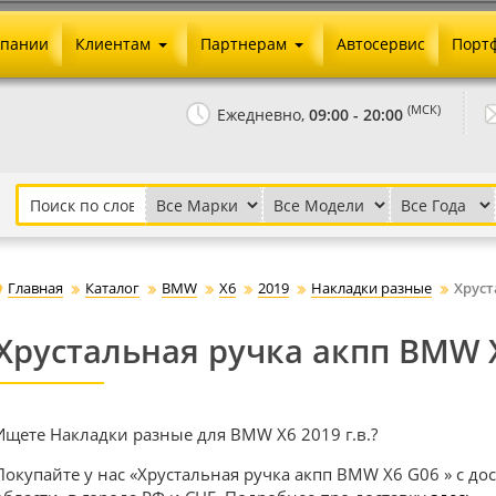
мпании
Клиентам
Партнерам
Автосервис
Порт
Оплата и доставка
Юридические реквизиты
(МСК)
Ежедневно,
09:00 - 20:00
Гарантии и возврат
Сотрудничество и опт
Как сделать заказ
Агентское вознаграждение
Установка на авто
Скачать прайс
Бонусная программа
Реклама
Главная
Каталог
BMW
X6
2019
Накладки разные
Хруст
Письмо директору
Хрустальная ручка акпп BMW 
Ищете Накладки разные для BMW X6 2019 г.в.?
Покупайте у нас «Хрустальная ручка акпп BMW X6 G06 » с до