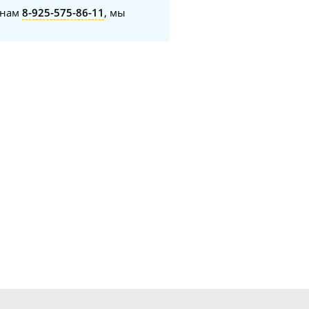
онам
8-925-575-86-11
, мы