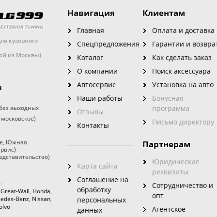
Навигация
Клиентам
Главная
Оплата и доставка
ля кузовного
Спецпредложения
Гарантии и возвра
кой из Москвы)
Каталог
Как сделать заказ
О компании
Поиск аксессуара
Автосервис
Установка на авто
u
Наши работы
Бонусная
без выходных
программа
Отзывы
 московское)
Письмо директору
Контакты
е
,
Южная
Партнерам
ервис)
едставительство)
Юридические
Карта сайта
реквизиты
Соглашение на
:
Сотрудничество и
обработку
,
Great-Wall
,
Honda
,
опт
edes-Benz
,
Nissan
,
персональных
olvo
Агентское
данных