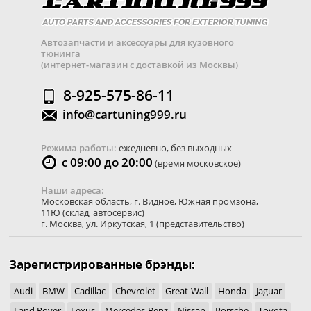
Автозапчасти и аксессуары для кузовного
тюнинга
(интернет-магазин с доставкой из Москвы)
8-925-575-86-11
info@cartuning999.ru
Режима работы:
ежедневно, без выходных
с 09:00 до 20:00
(время московское)
Наши адреса:
Московская область
,
г. Видное
,
Южная промзона,
11Ю
(склад, автосервис)
г. Москва
,
ул. Иркутская, 1
(представительство)
Зарегистрированные брэнды:
Audi
BMW
Cadillac
Chevrolet
Great-Wall
Honda
Jaguar
Land Rover
Lexus
Mercedes-Benz
Nissan
Porsche
Toyota