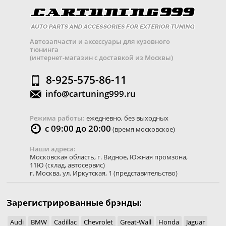
Автозапчасти и аксессуары для кузовного
тюнинга
(интернет-магазин с доставкой из Москвы)
8-925-575-86-11
info@cartuning999.ru
Режима работы:
ежедневно, без выходных
с 09:00 до 20:00
(время московское)
Наши адреса:
Московская область
,
г. Видное
,
Южная промзона,
11Ю
(склад, автосервис)
г. Москва
,
ул. Иркутская, 1
(представительство)
Зарегистрированные брэнды:
Audi
BMW
Cadillac
Chevrolet
Great-Wall
Honda
Jaguar