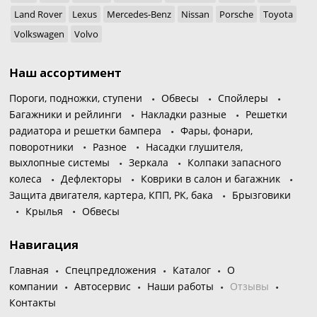
Land Rover
Lexus
Mercedes-Benz
Nissan
Porsche
Toyota
Volkswagen
Volvo
Наш ассортимент
Пороги, подножки, ступени
Обвесы
Спойлеры
Багажники и рейлинги
Накладки разные
Решетки
радиатора и решетки бампера
Фары, фонари,
поворотники
Разное
Насадки глушителя,
выхлопные системы
Зеркала
Колпаки запасного
колеса
Дефлекторы
Коврики в салон и багажник
Защита двигателя, картера, КПП, РК, бака
Брызговики
Крылья
Обвесы
Навигация
Главная
Спецпредложения
Каталог
О
компании
Автосервис
Наши работы
Отзывы
Контакты