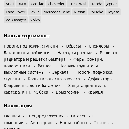
Audi
BMW
Cadillac
Chevrolet
Great-Wall
Honda
Jaguar
Land Rover
Lexus
Mercedes-Benz
Nissan
Porsche
Toyota
Volkswagen
Volvo
Наш ассортимент
Пороги, подножки, ступени
Обвесы
Спойлеры
Багажники и рейлинги
Накладки разные
Решетки
радиатора и решетки бампера
Фары, фонари,
поворотники
Разное
Насадки глушителя,
выхлопные системы
Зеркала
Пороги, подножки,
ступени
Колпаки запасного колеса
Дефлекторы
Коврики в салон и багажник
Защита двигателя,
картера, КПП, РК, бака
Брызговики
Крылья
Навигация
Главная
Спецпредложения
Каталог
О
компании
Автосервис
Наши работы
Отзывы