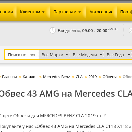
мпании
Клиентам
Партнерам
Автосервис
Порт
Оплата и доставка
Юридические реквизиты
(МСК)
Ежедневно,
09:00 - 20:00
Гарантии и возврат
Сотрудничество и опт
Как сделать заказ
Агентское вознаграждение
Установка на авто
Скачать прайс
Бонусная программа
Реклама
Главная
Каталог
Mercedes-Benz
CLA
2019
Обвесы
Обве
Письмо директору
Обвес 43 AMG на Mercedes CLA
Ищете Обвесы для MERCEDES-BENZ CLA 2019 г.в.?
Покупайте у нас «Обвес 43 AMG на Mercedes CLA C118 X118 » 