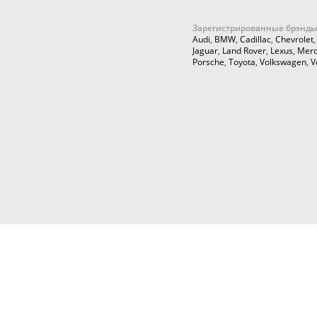
Зарегистрированные брэнды
Audi
,
BMW
,
Cadillac
,
Chevrolet
Jaguar
,
Land Rover
,
Lexus
,
Merc
Porsche
,
Toyota
,
Volkswagen
,
V
© 2026,
Cartuning999.RU,
Автозапчасти и аксессуары для ку
тюнинга