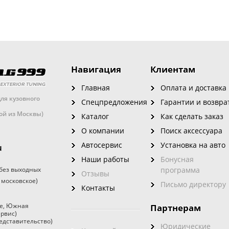
Навигация
Клиентам
Главная
Оплата и доставка
ля кузовного
Спецпредложения
Гарантии и возвра
кой из Москвы)
Каталог
Как сделать заказ
О компании
Поиск аксессуара
Автосервис
Установка на авто
u
Наши работы
Бонусная
без выходных
программа
Отзывы
 московское)
Письмо директору
Контакты
е
,
Южная
Партнерам
ервис)
едставительство)
Юридические