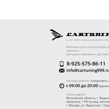
Автозапчасти и аксессуары д
тюнинга
(интернет-магазин с достав
8-925-575-86-11
info@cartuning999.r
Режима работы:
ежедневно, 
с 09:00 до 20:00
(время
Наши адреса:
Московская область
,
г. Видно
промзона, 11Ю
(склад, автос
г. Москва
,
ул. Иркутская, 1
(пр