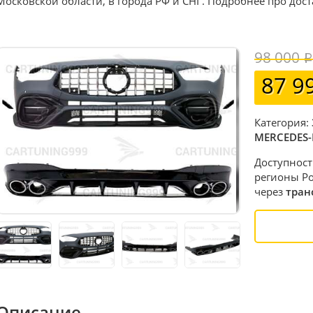
Московской области, в города РФ и СНГ. Подробнее про дос
98 000
87 9
Категория:
MERCEDES-
Доступност
регионы Ро
через
тран
Описание