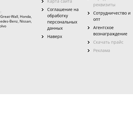
Карта сайта
реквизиты
Соглашение на
:
Сотрудничество и
обработку
,
Great-Wall
,
Honda
,
опт
edes-Benz
,
Nissan
,
персональных
olvo
Агентское
данных
вознаграждение
Наверх
Скачать прайс
Реклама
зовного