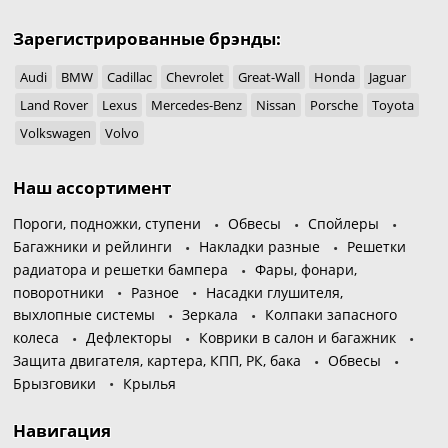
Зарегистрированные брэнды:
Audi
BMW
Cadillac
Chevrolet
Great-Wall
Honda
Jaguar
Land Rover
Lexus
Mercedes-Benz
Nissan
Porsche
Toyota
Volkswagen
Volvo
Наш ассортимент
Пороги, подножки, ступени
Обвесы
Спойлеры
Багажники и рейлинги
Накладки разные
Решетки
радиатора и решетки бампера
Фары, фонари,
поворотники
Разное
Насадки глушителя,
выхлопные системы
Зеркала
Колпаки запасного
колеса
Дефлекторы
Коврики в салон и багажник
Защита двигателя, картера, КПП, РК, бака
Обвесы
Брызговики
Крылья
Навигация