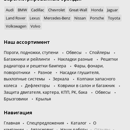
Audi
BMW
Cadillac
Chevrolet
Great-Wall
Honda
Jaguar
Land Rover
Lexus
Mercedes-Benz
Nissan
Porsche
Toyota
Volkswagen
Volvo
Наш ассортимент
Пороги, подножки, ступени
Обвесы
Спойлеры
Багажники и рейлинги
Накладки разные
Решетки
радиатора и решетки бампера
Фары, фонари,
поворотники
Разное
Насадки глушителя,
выхлопные системы
Зеркала
Колпаки запасного
колеса
Дефлекторы
Коврики в салон и багажник
Защита двигателя, картера, КПП, РК, бака
Обвесы
Брызговики
Крылья
Навигация
Главная
Спецпредложения
Каталог
О
компании
Автосервис
Наши работы
Отзывы