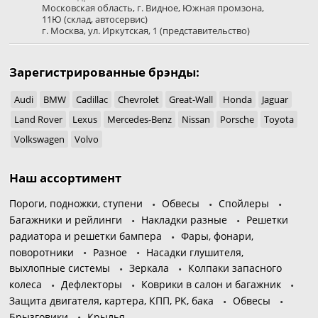
Московская область
,
г. Видное
,
Южная промзона,
11Ю
(склад, автосервис)
г. Москва
,
ул. Иркутская, 1
(представительство)
Зарегистрированные брэнды:
Audi
BMW
Cadillac
Chevrolet
Great-Wall
Honda
Jaguar
Land Rover
Lexus
Mercedes-Benz
Nissan
Porsche
Toyota
Volkswagen
Volvo
Наш ассортимент
Пороги, подножки, ступени
Обвесы
Спойлеры
Багажники и рейлинги
Накладки разные
Решетки
радиатора и решетки бампера
Фары, фонари,
поворотники
Разное
Насадки глушителя,
выхлопные системы
Зеркала
Колпаки запасного
колеса
Дефлекторы
Коврики в салон и багажник
Защита двигателя, картера, КПП, РК, бака
Обвесы
Брызговики
Крылья