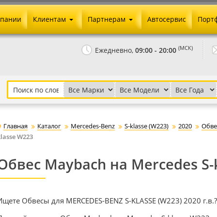
мпании
Клиентам
Партнерам
Автосервис
Порт
Оплата и доставка
Юридические реквизиты
(МСК)
Ежедневно,
09:00 - 20:00
Гарантии и возврат
Сотрудничество и опт
Как сделать заказ
Агентское вознаграждение
Установка на авто
Скачать прайс
Бонусная программа
Реклама
Главная
Каталог
Mercedes-Benz
S-klasse (W223)
2020
Обве
Письмо директору
klasse W223
Обвес Maybach на Mercedes S-
Ищете Обвесы для MERCEDES-BENZ S-KLASSE (W223) 2020 г.в.?