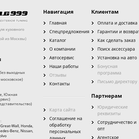
Навигация
Клиентам
Главная
Оплата и доставка
ля кузовного
Спецпредложения
Гарантии и возвра
кой из Москвы)
Каталог
Как сделать заказ
О компании
Поиск аксессуара
Автосервис
Установка на авто
u
Наши работы
Бонусная
без выходных
программа
Отзывы
 московское)
Письмо директору
Контакты
е
,
Южная
Партнерам
ервис)
едставительство)
Юридические
Карта сайта
реквизиты
Соглашение на
:
Сотрудничество и
обработку
,
Great-Wall
,
Honda
,
опт
edes-Benz
,
Nissan
,
персональных
olvo
Агентское
данных