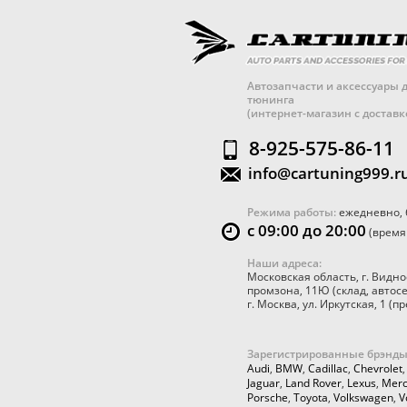
Автозапчасти и аксессуары д
тюнинга
(интернет-магазин с достав
8-925-575-86-11
info@cartuning999.r
Режима работы:
ежедневно, 
с 09:00 до 20:00
(время
Наши адреса:
Московская область
,
г. Видно
промзона, 11Ю
(склад, автос
г. Москва
,
ул. Иркутская, 1
(пр
Зарегистрированные брэнды
Audi
,
BMW
,
Cadillac
,
Chevrolet
Jaguar
,
Land Rover
,
Lexus
,
Merc
Porsche
,
Toyota
,
Volkswagen
,
V