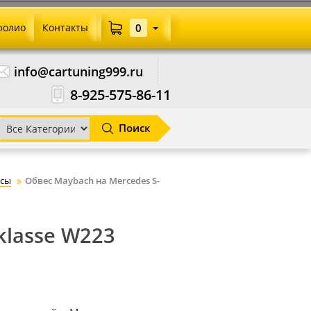
фолио
Контакты
0
info@cartuning999.ru
8-925-575-86-11
Поиск
сы
Обвес Maybach на Mercedes S-
klasse W223