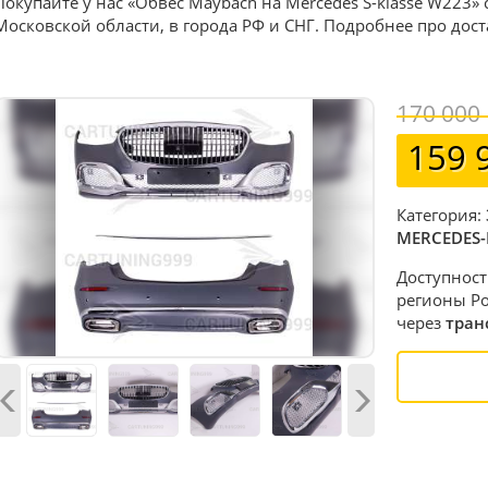
Покупайте у нас «Обвес Maybach на Mercedes S-klasse W223» 
Московской области, в города РФ и СНГ. Подробнее про дос
170 000
159 
Категория:
MERCEDES-
Доступност
регионы Ро
через
тран