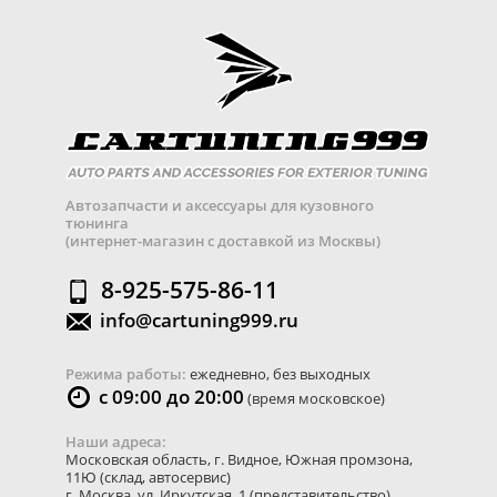
Автозапчасти и аксессуары для кузовного
тюнинга
(интернет-магазин с доставкой из Москвы)
8-925-575-86-11
info@cartuning999.ru
Режима работы:
ежедневно, без выходных
с 09:00 до 20:00
(время московское)
Наши адреса:
Московская область
,
г. Видное
,
Южная промзона,
11Ю
(склад, автосервис)
г. Москва
,
ул. Иркутская, 1
(представительство)