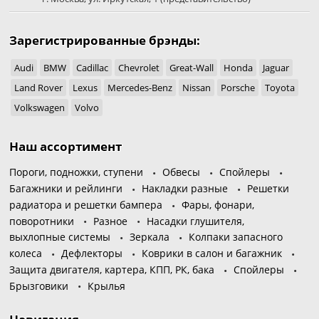
Зарегистрированные брэнды:
Audi
BMW
Cadillac
Chevrolet
Great-Wall
Honda
Jaguar
Land Rover
Lexus
Mercedes-Benz
Nissan
Porsche
Toyota
Volkswagen
Volvo
Наш ассортимент
Пороги, подножки, ступени
Обвесы
Спойлеры
Багажники и рейлинги
Накладки разные
Решетки
радиатора и решетки бампера
Фары, фонари,
поворотники
Разное
Насадки глушителя,
выхлопные системы
Зеркала
Колпаки запасного
колеса
Дефлекторы
Коврики в салон и багажник
Защита двигателя, картера, КПП, РК, бака
Спойлеры
Брызговики
Крылья