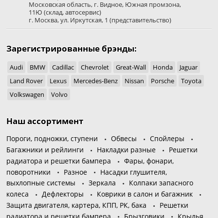
Московская область
,
г. Видное
,
Южная промзона,
11Ю
(склад, автосервис)
г. Москва
,
ул. Иркутская, 1
(представительство)
Зарегистрированные брэнды:
Audi
BMW
Cadillac
Chevrolet
Great-Wall
Honda
Jaguar
Land Rover
Lexus
Mercedes-Benz
Nissan
Porsche
Toyota
Volkswagen
Volvo
Наш ассортимент
Пороги, подножки, ступени
Обвесы
Спойлеры
Багажники и рейлинги
Накладки разные
Решетки
радиатора и решетки бампера
Фары, фонари,
поворотники
Разное
Насадки глушителя,
выхлопные системы
Зеркала
Колпаки запасного
колеса
Дефлекторы
Коврики в салон и багажник
Защита двигателя, картера, КПП, РК, бака
Решетки
радиатора и решетки бампера
Брызговики
Крылья