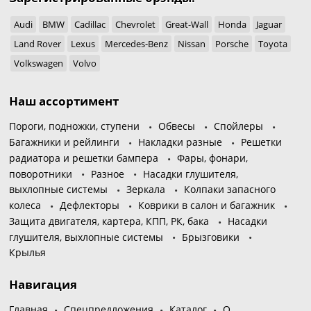
Audi
BMW
Cadillac
Chevrolet
Great-Wall
Honda
Jaguar
Land Rover
Lexus
Mercedes-Benz
Nissan
Porsche
Toyota
Volkswagen
Volvo
Наш ассортимент
Пороги, подножки, ступени
Обвесы
Спойлеры
Багажники и рейлинги
Накладки разные
Решетки
радиатора и решетки бампера
Фары, фонари,
поворотники
Разное
Насадки глушителя,
выхлопные системы
Зеркала
Колпаки запасного
колеса
Дефлекторы
Коврики в салон и багажник
Защита двигателя, картера, КПП, РК, бака
Насадки
глушителя, выхлопные системы
Брызговики
Крылья
Навигация
Главная
Спецпредложения
Каталог
О