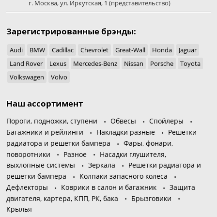
г. Москва
,
ул. Иркутская, 1
(представительство)
Зарегистрированные брэнды:
Audi
BMW
Cadillac
Chevrolet
Great-Wall
Honda
Jaguar
Land Rover
Lexus
Mercedes-Benz
Nissan
Porsche
Toyota
Volkswagen
Volvo
Наш ассортимент
Пороги, подножки, ступени
Обвесы
Спойлеры
Багажники и рейлинги
Накладки разные
Решетки
радиатора и решетки бампера
Фары, фонари,
поворотники
Разное
Насадки глушителя,
выхлопные системы
Зеркала
Решетки радиатора и
решетки бампера
Колпаки запасного колеса
Дефлекторы
Коврики в салон и багажник
Защита
двигателя, картера, КПП, РК, бака
Брызговики
Крылья